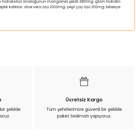
nin hidroksilaz analoğunun manganez şelatı 380mg; glisin hidratın
ik katkılar: aloe vera özü 1000mg; yeşil çay özü 100mg; biberiye
a iletebilirsiniz.
n
Ücretsiz Kargo
bir şekilde
Tüm şehirlerimize güvenli bir şekilde
oruz.
paket teslimatı yapıyoruz.