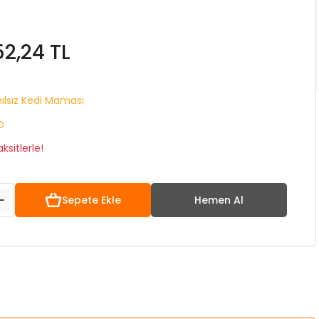
52,24 TL
ılsız Kedi Maması
D
ksitlerle!
Sepete Ekle
Hemen Al