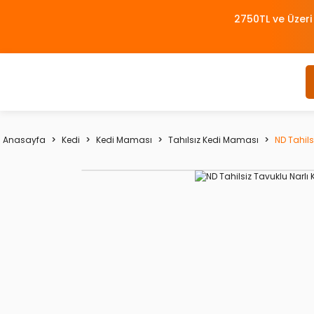
2750TL ve Üzeri
Anasayfa
Kedi
Kedi Maması
Tahılsız Kedi Maması
ND Tahils