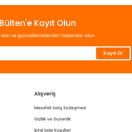
Bülten'e Kayıt Olun
ardan ve güncellemelerden haberdar olun.
Kayıt Ol
Alışveriş
Mesafeli Satış Sözleşmesi
Gizlilik ve Güvenlik
İptal İade Koşullari