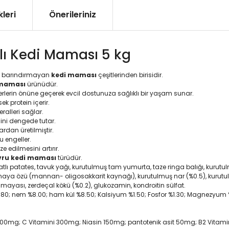
leri
Önerileriniz
rlı Kedi Maması 5 kg
hıl barındırmayan
kedi maması
çeşitlerinden birisidir.
 maması
ürünüdür.
rlerin önüne geçerek evcil dostunuza sağlıklı bir yaşam sunar.
k protein içerir.
ralleri sağlar.
cini dengede tutar.
rdan üretilmiştir.
u engeller.
e edilmesini artırır.
vru kedi maması
türüdür.
tlı patates, tavuk yağı, kurutulmuş tam yumurta, taze ringa balığı, kurutulmuş 
 maya özü (mannan- oligosakkarit kaynağı), kurutulmuş nar (%0.5), kurutul
mayası, zerdeçal kökü (%0.2), glukozamin, kondroitin sülfat.
1.80; nem %8.00; ham kül %8.50; Kalsiyum %1.50; Fosfor %1.30; Magnezyu
ni 600mg; C Vitamini 300mg; Niasin 150mg; pantotenik asit 50mg; B2 Vitami