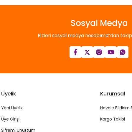
Sosyal Medya
Bizleri sosyal medya hesabımız’dan takip e
Üyelik
Kurumsal
Yeni Üyelik
Havale Bildirim
Üye Girişi
Kargo Takibi
Şifremi Unuttum