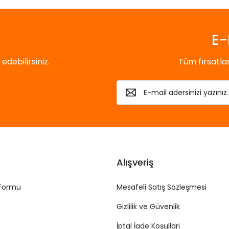
Gönder
E-
debilirsiniz.
Tüm fırsatl
Alışveriş
 Formu
Mesafeli Satış Sözleşmesi
Gizlilik ve Güvenlik
İptal İade Koşullari