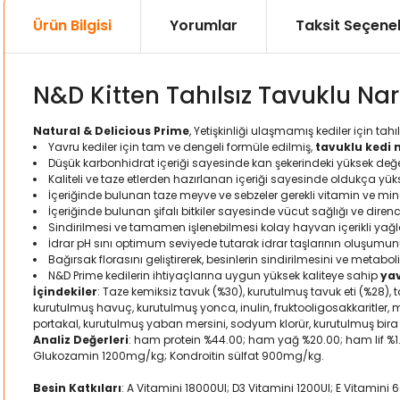
Ürün Bilgisi
Yorumlar
Taksit Seçenek
N&D Kitten Tahılsız Tavuklu Na
Natural & Delicious Prime
, Yetişkinliği ulaşmamış kediler için ta
Yavru kediler için tam ve dengeli formüle edilmiş,
tavuklu kedi
Düşük karbonhidrat içeriği sayesinde kan şekerindeki yüksek değe
Kaliteli ve taze etlerden hazırlanan içeriği sayesinde oldukça yükse
İçeriğinde bulunan taze meyve ve sebzeler gerekli vitamin ve mine
İçeriğinde bulunan şifalı bitkiler sayesinde vücut sağlığı ve diren
Sindirilmesi ve tamamen işlenebilmesi kolay hayvan içerikli yağla
İdrar pH sını optimum seviyede tutarak idrar taşlarının oluşumun
Bağırsak florasını geliştirerek, besinlerin sindirilmesini ve metaboliz
N&D Prime kedilerin ihtiyaçlarına uygun yüksek kaliteye sahip
ya
İçindekiler
: Taze kemiksiz tavuk (%30), kurutulmuş tavuk eti (%28), ta
kurutulmuş havuç, kurutulmuş yonca, inulin, fruktooligosakkaritler,
portakal, kurutulmuş yaban mersini, sodyum klorür, kurutulmuş bira 
Analiz Değerleri
: ham protein %44.00; ham yağ %20.00; ham lif %
Glukozamin 1200mg/kg; Kondroitin sülfat 900mg/kg.
Besin Katkıları
: A Vitamini 18000UI; D3 Vitamini 1200UI; E Vitami