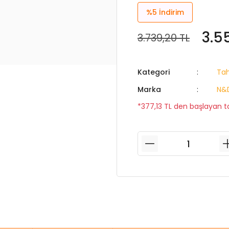
%5
İndirim
3.5
3.739,20 TL
Kategori
Tah
Marka
N&
*377,13 TL den başlayan ta