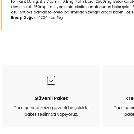
folik asit 1.5mg; B12 Vitamini 0.1mg; Kolin klorür 2500mg; Beta-ka
demir şelatı 250mg; metiyonin hidroksilaz analoğunun bakır şelatı
özü. Antioksidanlar: tokoferol bakımından zengin doğal kökenli özler
Enerji Değeri
: 4204 Kcal/kg.
Bu ürünün fiyat bilgisi, resim, ürün açıklamalarında ve diğer kon
Görüş ve önerileriniz için teşekkür ederiz.
Ürün resmi kalitesiz, bozuk veya görüntülenemiyor.
Ürün açıklamasında eksik bilgiler bulunuyor.
Ürün bilgilerinde hatalar bulunuyor.
Ürün fiyatı diğer sitelerden daha pahalı.
Bu ürüne benzer farklı alternatifler olmalı.
Güvenli Paket
Kre
Tüm şehirlerimize güvenli bir şekilde
Tüm şehirl
paket teslimatı yapıyoruz.
pake