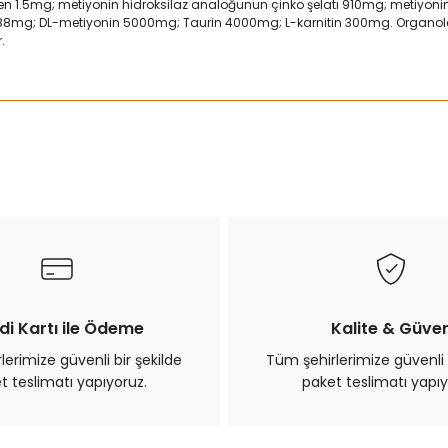
roten 1.5mg; metiyonin hidroksilaz analoğunun çinko şelatı 910mg; metiyo
 88mg; DL-metiyonin 5000mg; Taurin 4000mg; L-karnitin 300mg. Organolept
.
ularda yetersiz gördüğünüz noktaları öneri formunu kullanarak tarafımız
Bu ürüne ilk yorumu siz yapın!
Yorum Yaz
di Kartı ile Ödeme
Kalite & Güve
erimize güvenli bir şekilde
Tüm şehirlerimize güvenli 
t teslimatı yapıyoruz.
paket teslimatı yapıy