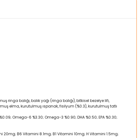
ringa balığı, balık yağı (ringa balığı), bitkisel bezelye lifi,
muş elma, kurutulmuş ıspanak, fisilyum (%0.3), kurutulmuş tatlı
m %0.09; Omega-6 %3.30; Omega-3 %0.90; DHA %0.50; EPA %0.30;
ni 20mg; B6 Vitamini 8.1mg; B1 Vitamini 10mg; H Vitamini 1.5mg;