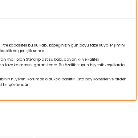
5 litre kapasiteli bu su kabı, köpeğinizin gün boyu taze suya erişimini
kseklik ve genişlik sunar.
an malı olan Stefanplast su kabı, dayanıklı ve kaliteli
taze kalmasını garanti eder. Bu özellik, suyun hijyenik koşullarda
bının hijyenini korumak oldukça basittir. Orta boy köpekler ve birden
el bir çözümdür.
a iletebilirsiniz.