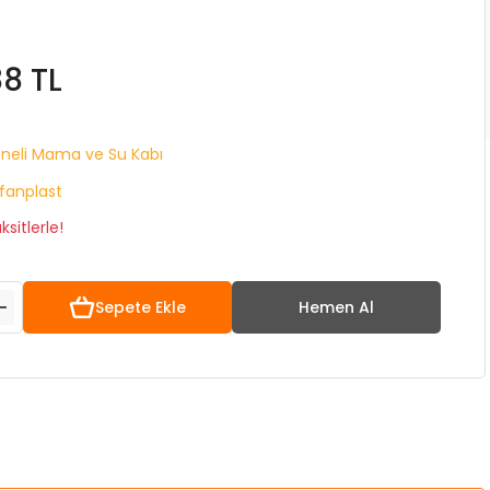
88 TL
neli Mama ve Su Kabı
fanplast
sitlerle!
Sepete Ekle
Hemen Al