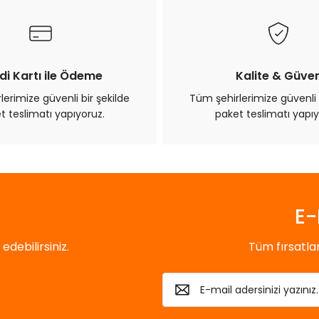
Yorum Yaz
di Kartı ile Ödeme
Kalite & Güve
erimize güvenli bir şekilde
Tüm şehirlerimize güvenli 
t teslimatı yapıyoruz.
paket teslimatı yapıy
Gönder
E-
debilirsiniz.
Tüm fırsatl