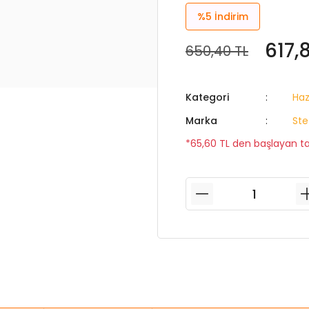
%5
İndirim
617,
650,40 TL
Kategori
Haz
Marka
Ste
*65,60 TL den başlayan tak