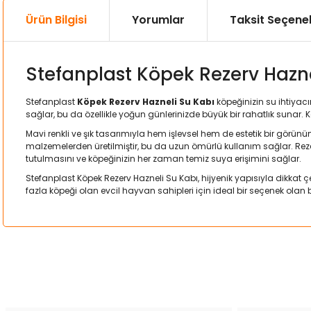
Ürün Bilgisi
Yorumlar
Taksit Seçenek
Stefanplast Köpek Rezerv Haznel
Stefanplast
Köpek Rezerv Hazneli Su Kabı
köpeğinizin su ihtiyacın
sağlar, bu da özellikle yoğun günlerinizde büyük bir rahatlık sunar. Ka
Mavi renkli ve şık tasarımıyla hem işlevsel hem de estetik bir görünü
malzemelerden üretilmiştir, bu da uzun ömürlü kullanım sağlar. Rez
tutulmasını ve köpeğinizin her zaman temiz suya erişimini sağlar.
Stefanplast Köpek Rezerv Hazneli Su Kabı, hijyenik yapısıyla dikkat 
fazla köpeği olan evcil hayvan sahipleri için ideal bir seçenek olan
Bu ürünün fiyat bilgisi, resim, ürün açıklamalarında ve diğer kon
Görüş ve önerileriniz için teşekkür ederiz.
Ürün resmi kalitesiz, bozuk veya görüntülenemiyor.