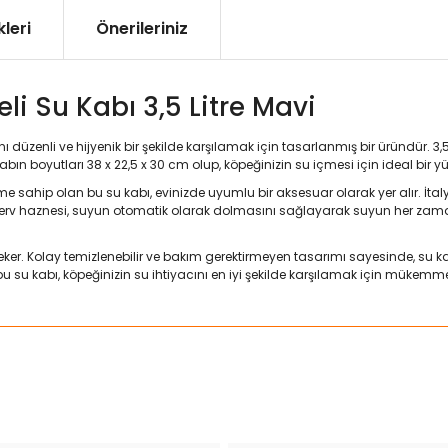
leri
Önerileriniz
i Su Kabı 3,5 Litre Mavi
ı düzenli ve hijyenik bir şekilde karşılamak için tasarlanmış bir üründür. 3,
bın boyutları 38 x 22,5 x 30 cm olup, köpeğinizin su içmesi için ideal bir yü
me sahip olan bu su kabı, evinizde uyumlu bir aksesuar olarak yer alır. İtaly
erv haznesi, suyun otomatik olarak dolmasını sağlayarak suyun her zaman 
çeker. Kolay temizlenebilir ve bakım gerektirmeyen tasarımı sayesinde, su ka
 bu su kabı, köpeğinizin su ihtiyacını en iyi şekilde karşılamak için mükemm
ularda yetersiz gördüğünüz noktaları öneri formunu kullanarak tarafımız
Bu ürüne ilk yorumu siz yapın!