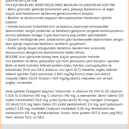
ŞAKAYIKLARI İÇİN YEM
ı
PALYAÇO BALIKLARI, DİĞER KÜÇÜK DENİZ BALIKLARI VE ŞAKAYIKLARI İÇİN YEM
• Batıcı granüller şeklinde tasarlanan yem, palyaço balıklarının ve diğer
küçük resif balıklarının beslenme gereksinimlerini karşılar
• Balıklar ve akvaryumda yaşayan denizşakayıkları tarafından iştahla
rı
tüketilir
• Yemde bulunan Antarktika krili ve kalanus, esansiyel aminoasitler
bakımından zengin proteinler ve balıkların gelişimini ve genel kondisyonlarını
olumlu etkileyen omega-3 gibi doymamış yağ asitleri içermektedir
• Düzenli verildiğinde yem, astaksantin gibi karotenoidler bakımından zengin
olan içeriği sayesinde balıkların renklerini güçlendirir
• Fosfor içeriği düşük olduğundan balıkların beslenmesi sırasında
akvaryumun dengesinin bozulmasına neden olmaz
BESLEME: Gün içerisinde birkaç kere, küçük porsiyonlar halinde.
Süs balıkları ve deniz şakayıkları için tam porsiyonlu yem karışımı. İçerikler:
Balık ve balık türevleri, bitkisel protein özleri, tahıllar, yumuşakçalar ve
kabuklular (krill unu %8,0, kalanus unu içerir %1,7), böcekler, algler, bitkisel
kökenli içerikler (%4,5 sarımsak, 3 800 mg/kg kırmızı biber özü dahil),
mayalar (Beta-1,3/1,6-Glukan 1 000 mg/kg dahil), meyveler, sıvı ve katı
yağlar, mineraller.
ı
İlave içerikler (kilogram başına): Vitaminler: A vitamini 50 000 IU, D3 vitamini
3 000 IU, E vitamini 195 mg, C vitamini 740 mg. İz elementler: Demir (demir (II)
sülfat monohidrat) 58,0 mg, çinko (çinko oksit) 16,1 mg, mangan (mangan
i
(II) oksit) 12,0 mg, bakır (bakır (II) sülfat pentahidrat) 2,9 mg, iyot (potasyum
iyodür) 0,35 mg, molibden (sodyum molibdat) 0,08 mg. Renklendiriciler:
astaksantin 100 mg. Antioksidanlar. Analiz: Ham protein %57,0, ham yağ %11,0,
ektanları
ham selülöz %3,0, su %8,0.