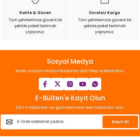
Kalite & Güven
Ücretsiz Kargo
Tüm şehirlerimize güvenli bir
Tüm şehirlerimize güvenli bir
şekilde paket teslimatı
şekilde paket teslimatı
Gönder
yapıyoruz.
yapıyoruz.
Sosyal Medya
Bizleri sosyal medya hesabımız’dan takip edebilirsiniz.
E-Bülten'e Kayıt Olun
Tüm fırsatlardan ve güncellemelerden haberdar olun.
Kayıt Ol