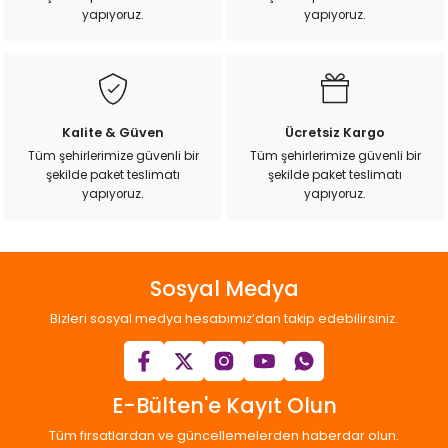
k Yemleme
yapıyoruz.
yapıyoruz.
zları
Kalite & Güven
Ücretsiz Kargo
ri
Tüm şehirlerimize güvenli bir
Tüm şehirlerimize güvenli bir
şekilde paket teslimatı
şekilde paket teslimatı
yapıyoruz.
yapıyoruz.
Filtre
r
Sosyal Medya
Bizleri sosyal medya hesabımız’dan takip edebilirsiniz.
E-Bülten'e Kayıt Olun
Tüm fırsatlardan ve güncellemelerden haberdar olun.