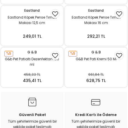
ı
Eastland
Eastland
Eastland Köpek Pense Tırnak
Eastland Köpek Pense Tırnak
rı
Makası 12,5 cm
Makası 16 cm
249,01 TL
292,21 TL
G & B
G & B
%5
%5
G&b Pet Patialtı Dezenfektan 150
G&B Pet Pati Kremi 50 Ml
ml
458,33 TL
661,84 TL
435,41 TL
628,75 TL
ı
i
Güvenli Paket
Kredi Kartı ile Ödeme
ektanları
Tüm şehirlerimize güvenli bir
Tüm şehirlerimize güvenli bir
şekilde paket teslimatı
şekilde paket teslimatı